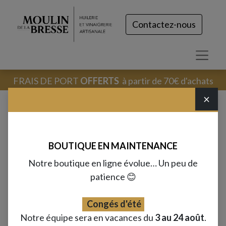
Contactez-nous
FRAIS DE PORT
OFFERTS
à partir de 70€ d'achats
×
Charcuterie
BOUTIQUE EN MAINTENANCE
Notre boutique en ligne évolue… Un peu de
patience 😊
Aucun produit défini
Congés d'été
Aucun produit défini dans cette catégorie.
Notre équipe sera en vacances du
3 au 24 août
.