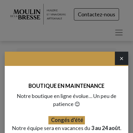
Contactez-nous
×
Tous les produits
Vinaigres (10cL)
Vinaigre à la figue (10cL)
BOUTIQUE EN MAINTENANCE
Notre boutique en ligne évolue… Un peu de
patience 😊
Congés d'été
Notre équipe sera en vacances du
3 au 24 août
.