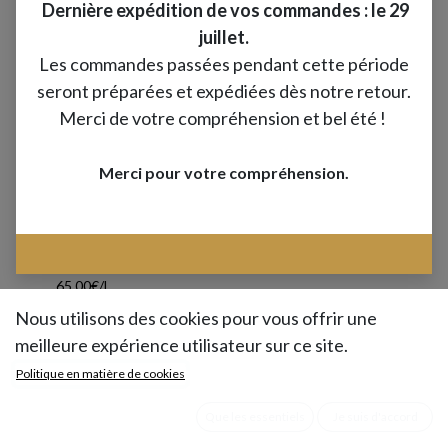
Dernière expédition de vos commandes : le 29
juillet.
Les commandes passées pendant cette période
seront préparées et expédiées dès notre retour.
Merci de votre compréhension et bel été !
Merci pour votre compréhension.
Préparation culinaire à base de vinaigre et de figue -
65.00€/L
Nous utilisons des cookies pour vous offrir une
Une figue charnue à la belle couleur violette,
meilleure expérience utilisateur sur ce site.
gorgée de soleil et de sucre, apportera toute
Politique en matière de cookies
sa douceur suave à ce vinaigre raffiné.
Que les essentiels
Je suis d'accord
LES MARIAGES HARMONIEUX