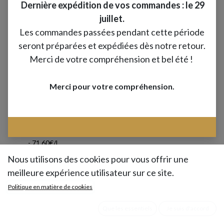
Dernière expédition de vos commandes : le 29
juillet.
Les commandes passées pendant cette période
seront préparées et expédiées dès notre retour.
Merci de votre compréhension et bel été !
Merci pour votre compréhension.
Préparation culinaire à base d'huile d'olive et citron
-
71.60€/L
Nous utilisons des cookies pour vous offrir une
Avec sa notoriété sans frontière, le citron est
meilleure expérience utilisateur sur ce site.
un indispensable de la cuisine.
Politique en matière de cookies
Mêlé à de l’huile d’olive, il apporte une touche
Que les essentiels
Je suis d'accord
acidulée et ensoleillée à toutes vos recettes.