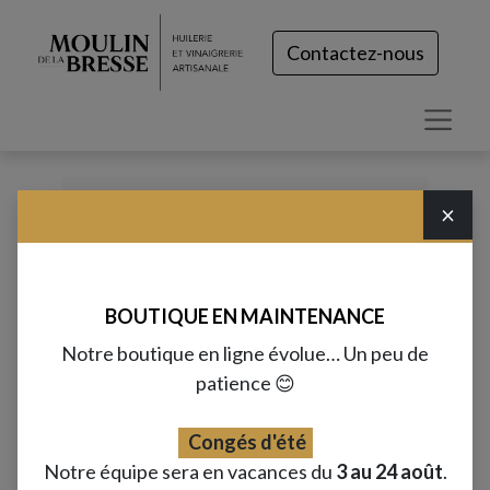
Contactez-nous
×
Tous les produits
Huile d'olive & citron (25cL)
BOUTIQUE EN MAINTENANCE
Notre boutique en ligne évolue… Un peu de
patience 😊
Congés d'été
Notre équipe sera en vacances du
3 au 24 août
.