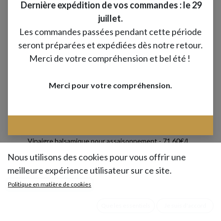
Dernière expédition de vos commandes : le 29
juillet.
Les commandes passées pendant cette période
seront préparées et expédiées dès notre retour.
Merci de votre compréhension et bel été !
Merci pour votre compréhension.
Vinaigre balsamique pour assaisonnement - 71.60€/L
Parfum doux et rond avec une acidité délicate.
Nous utilisons des cookies pour vous offrir une
meilleure expérience utilisateur sur ce site.
Un vinaigre balsamique IGP de Modène issu
Politique en matière de cookies
du plus ancien savoir-faire italien. Des vignes
Que les essentiels
Je suis d'accord
aux bouteilles, ce vinaigre est réalisé sur les
terres de Modène. Savant mélange de moût