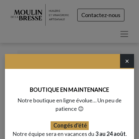
Contactez-nous
×
Tous les produits
Partenaires
Vinaigre balsamique de Modène IGP -
BOUTIQUE EN MAINTENANCE
Nera (25cL)
Notre boutique en ligne évolue… Un peu de
patience 😊
Congés d'été
Notre équipe sera en vacances du
3 au 24 août
.