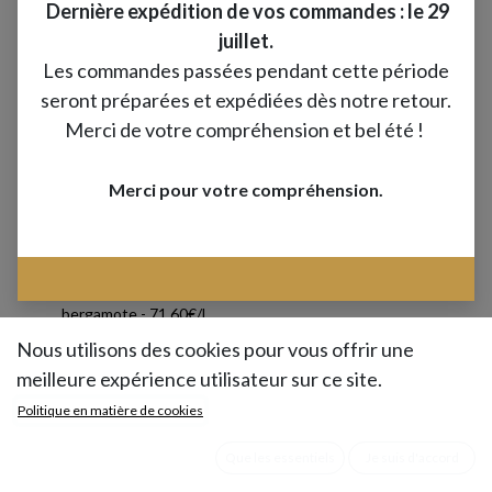
Dernière expédition de vos commandes : le 29
juillet.
Les commandes passées pendant cette période
seront préparées et expédiées dès notre retour.
Merci de votre compréhension et bel été !
Merci pour votre compréhension.
Préparation culinaire à base d'huile d'olive et
bergamote -
71.60€/L
Nous utilisons des cookies pour vous offrir une
Ce petit agrume, rappelle beaucoup le citron
meilleure expérience utilisateur sur ce site.
de par sa forme et sa peau jaune et épaisse.
Politique en matière de cookies
Mêlant acidité et amertume, son parfum
Que les essentiels
Je suis d'accord
puissant se marie à merveille avec l’huile
d’olive.