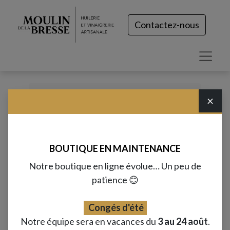
Contactez-nous
×
Tous les produits
Partenaires
Huile d'olive & bergamote (25cL)
BOUTIQUE EN MAINTENANCE
Notre boutique en ligne évolue… Un peu de
patience 😊
Congés d'été
Notre équipe sera en vacances du
3 au 24 août
.